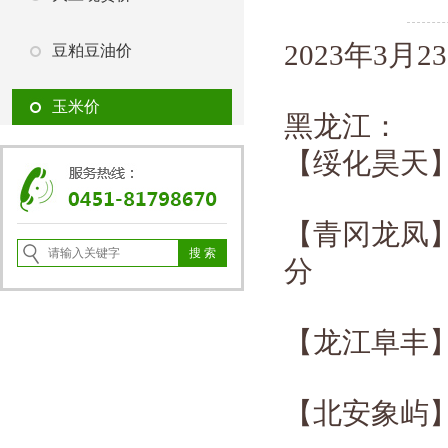
2023年
3
月
23
豆粕豆油价
玉米价
黑龙江：
【绥化昊天
【青冈龙凤
分
【龙江阜丰
【北安象屿